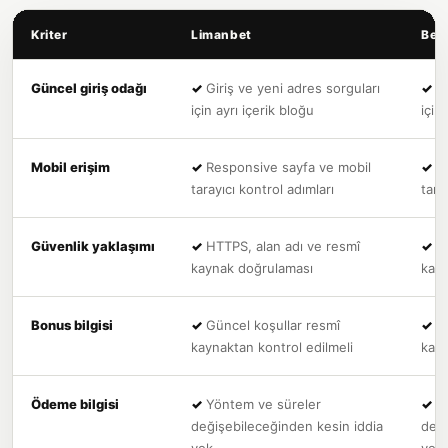
Kriter
Limanbet
Bet
Güncel giriş odağı
✓
Giriş ve yeni adres sorguları
✓
Gi
için ayrı içerik bloğu
için
Mobil erişim
✓
Responsive sayfa ve mobil
✓
Re
tarayıcı kontrol adımları
tara
Güvenlik yaklaşımı
✓
HTTPS, alan adı ve resmî
✓
HT
kaynak doğrulaması
kay
Bonus bilgisi
✓
Güncel koşullar resmî
✓
Gü
kaynaktan kontrol edilmeli
kayn
Ödeme bilgisi
✓
Yöntem ve süreler
✓
Yö
değişebileceğinden kesin iddia
deği