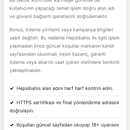
Bu teknik kontroller karmaşık görünse de
kullanıcının yapacağı temel işlem doğru alan adı
ve güvenli bağlantı işaretlerini doğrulamaktır.
Bonus, ödeme yöntemi veya kampanya bilgileri
sabit değildir. Bu nedenle Hepsibahis ile ilgili işlem
yapmadan önce güncel koşullar markanın kendi
sayfasından okunmalı; kesin kazanç, garanti
ödeme veya abartılı vaat içeren metinlere temkinli
yaklaşılmalıdır.
Hepsibahis alan adını harf harf kontrol edin.
HTTPS sertifikası ve final yönlendirme adresini
doğrulayın.
Koşulları güncel sayfadan okuyup 18+ uyarısını