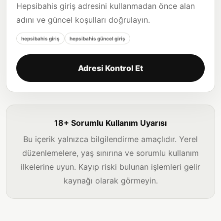
Hepsibahis giriş adresini kullanmadan önce alan
adını ve güncel koşulları doğrulayın.
hepsibahis giriş
hepsibahis güncel giriş
Adresi Kontrol Et
18+ Sorumlu Kullanım Uyarısı
Bu içerik yalnızca bilgilendirme amaçlıdır. Yerel
düzenlemelere, yaş sınırına ve sorumlu kullanım
ilkelerine uyun. Kayıp riski bulunan işlemleri gelir
kaynağı olarak görmeyin.