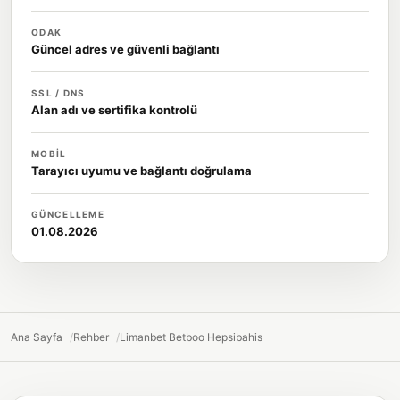
ODAK
Güncel adres ve güvenli bağlantı
SSL / DNS
Alan adı ve sertifika kontrolü
MOBİL
Tarayıcı uyumu ve bağlantı doğrulama
GÜNCELLEME
01.08.2026
Ana Sayfa
Rehber
Limanbet Betboo Hepsibahis