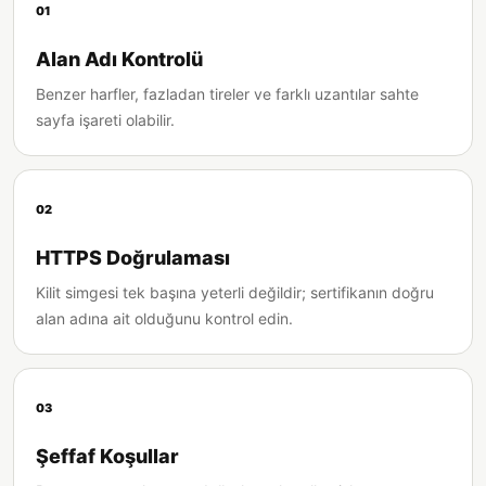
01
Alan Adı Kontrolü
Benzer harfler, fazladan tireler ve farklı uzantılar sahte
sayfa işareti olabilir.
02
HTTPS Doğrulaması
Kilit simgesi tek başına yeterli değildir; sertifikanın doğru
alan adına ait olduğunu kontrol edin.
03
Şeffaf Koşullar