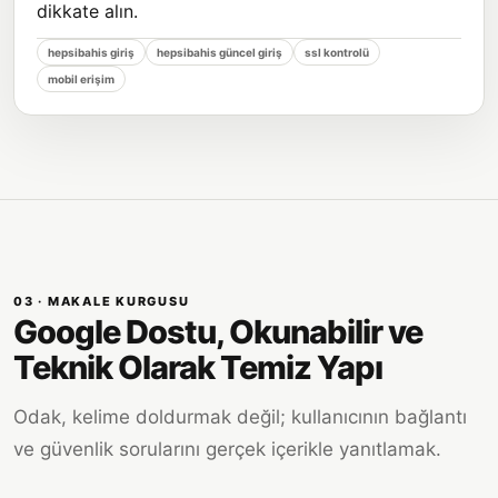
dikkate alın.
hepsibahis giriş
hepsibahis güncel giriş
ssl kontrolü
mobil erişim
03 · MAKALE KURGUSU
Google Dostu, Okunabilir ve
Teknik Olarak Temiz Yapı
Odak, kelime doldurmak değil; kullanıcının bağlantı
ve güvenlik sorularını gerçek içerikle yanıtlamak.