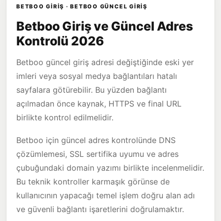
BETBOO GIRIŞ · BETBOO GÜNCEL GIRIŞ
Betboo Giriş ve Güncel Adres
Kontrolü 2026
Betboo güncel giriş adresi değiştiğinde eski yer
imleri veya sosyal medya bağlantıları hatalı
sayfalara götürebilir. Bu yüzden bağlantı
açılmadan önce kaynak, HTTPS ve final URL
birlikte kontrol edilmelidir.
Betboo için güncel adres kontrolünde DNS
çözümlemesi, SSL sertifika uyumu ve adres
çubuğundaki domain yazımı birlikte incelenmelidir.
Bu teknik kontroller karmaşık görünse de
kullanıcının yapacağı temel işlem doğru alan adı
ve güvenli bağlantı işaretlerini doğrulamaktır.