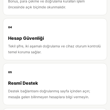
Bonus, para çekme ve doğrulama kuralları işlem
öncesinde açık biçimde okunmalıdır.
04
Hesap Güvenliği
Tekil şifre, iki aşamalı doğrulama ve cihaz oturum kontrolü
temel koruma sağlar.
05
Resmî Destek
Destek bağlantısını doğrulanmış sayfa içinden açın;
mesajla gelen bilinmeyen hesaplara bilgi vermeyin.