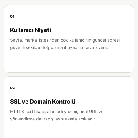
01
Kullanıcı Niyeti
Sayfa, marka listesinden çok kullanıcının güncel adresi
güvenli şekilde doğrulama ihtiyacına cevap verir.
02
SSL ve Domain Kontrolü
HTTPS sertifikası, alan adı yazımı, final URL ve
yönlendirme davranışı aynı akışta açıklanır.