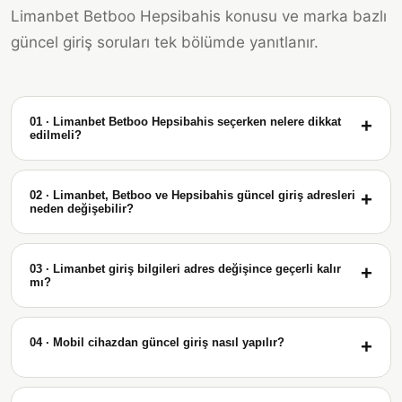
Limanbet Betboo Hepsibahis konusu ve marka bazlı
güncel giriş soruları tek bölümde yanıtlanır.
01 · Limanbet Betboo Hepsibahis seçerken nelere dikkat
+
edilmeli?
Güncel alan adı, bağlantı güvenliği, açık kullanım
02 · Limanbet, Betboo ve Hepsibahis güncel giriş adresleri
+
neden değişebilir?
koşulları, destek kanalları ve ödeme kuralları
birlikte değerlendirilmelidir. Tek bir işarete
Alan adı ve erişim koşulları zaman içinde
dayanmak yerine bilgiler resmî kaynaklardan
03 · Limanbet giriş bilgileri adres değişince geçerli kalır
+
mı?
değişebilir. Bu nedenle eski bağlantılara güvenmek
doğrulanmalıdır.
yerine güncel adresi doğrulamak, HTTPS
Alan adı değişikliği çoğu durumda kullanıcı
sertifikasını kontrol etmek ve kaynağı teyit etmek
04 · Mobil cihazdan güncel giriş nasıl yapılır?
+
hesabını değiştirmez; ancak giriş yapmadan önce
gerekir.
doğru ve resmî bağlantıda olduğunuzu kontrol