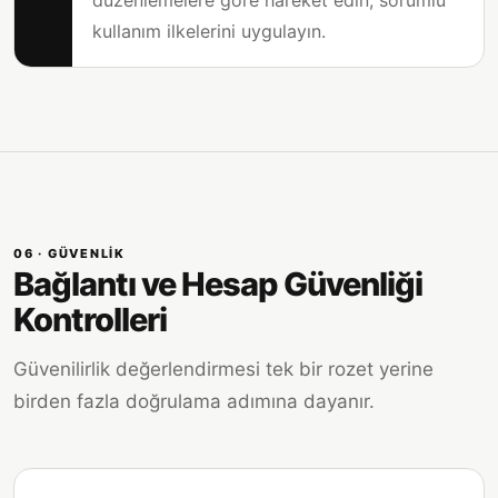
düzenlemelere göre hareket edin; sorumlu
kullanım ilkelerini uygulayın.
06 · GÜVENLİK
Bağlantı ve Hesap Güvenliği
Kontrolleri
Güvenilirlik değerlendirmesi tek bir rozet yerine
birden fazla doğrulama adımına dayanır.