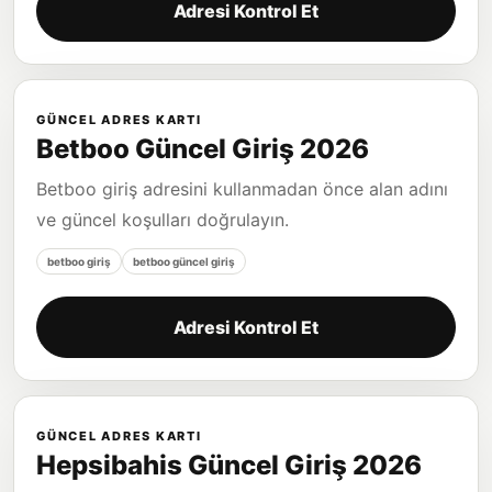
Adresi Kontrol Et
GÜNCEL ADRES KARTI
Betboo Güncel Giriş 2026
Betboo giriş adresini kullanmadan önce alan adını
ve güncel koşulları doğrulayın.
betboo giriş
betboo güncel giriş
Adresi Kontrol Et
GÜNCEL ADRES KARTI
Hepsibahis Güncel Giriş 2026