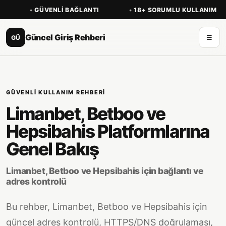
GÜVENLI BAĞLANTI
18+ SORUMLU KULLANIM
Güncel Giriş Rehberi
GÜ
☰
GÜVENLI KULLANIM REHBERI
Limanbet, Betboo ve
Hepsibahis Platformlarına
Genel Bakış
Limanbet, Betboo ve Hepsibahis için bağlantı ve
adres kontrolü
Bu rehber, Limanbet, Betboo ve Hepsibahis için
güncel adres kontrolü, HTTPS/DNS doğrulaması,