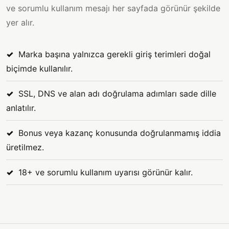
ve sorumlu kullanım mesajı her sayfada görünür şekilde
yer alır.
Marka başına yalnızca gerekli giriş terimleri doğal
biçimde kullanılır.
SSL, DNS ve alan adı doğrulama adımları sade dille
anlatılır.
Bonus veya kazanç konusunda doğrulanmamış iddia
üretilmez.
18+ ve sorumlu kullanım uyarısı görünür kalır.