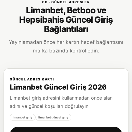
08 · GÜNCEL ADRESLER
Limanbet, Betboo ve
Hepsibahis Güncel Giriş
Bağlantıları
Yayınlamadan önce her kartın hedef bağlantısını
marka bazında kontrol edin.
GÜNCEL ADRES KARTI
Limanbet Güncel Giriş 2026
Limanbet giriş adresini kullanmadan önce alan
adını ve güncel koşulları doğrulayın.
limanbet giriş
limanbet güncel giriş