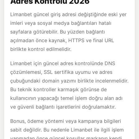
Adres Kontrolü 2026
Limanbet güncel giriş adresi değiştiğinde eski yer
imleri veya sosyal medya bağlantıları hatalı
sayfalara götürebilir. Bu yüzden bağlantı
açılmadan önce kaynak, HTTPS ve final URL
birlikte kontrol edilmelidir.
Limanbet için güncel adres kontrolünde DNS
çözümlemesi, SSL sertifika uyumu ve adres
çubuğundaki domain yazımı birlikte incelenmelidir.
Bu teknik kontroller karmaşık görünse de
kullanıcının yapacağı temel işlem doğru alan adı
ve güvenli bağlantı işaretlerini doğrulamaktır.
Bonus, ödeme yöntemi veya kampanya bilgileri
sabit değildir. Bu nedenle Limanbet ile ilgili işlem
yapmadan önce güncel koşullar markanın kendi