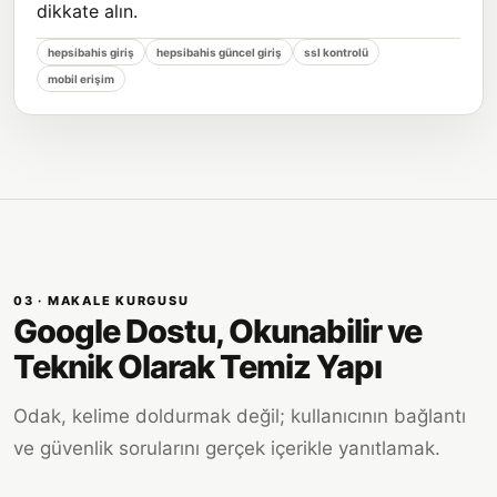
dikkate alın.
hepsibahis giriş
hepsibahis güncel giriş
ssl kontrolü
mobil erişim
03 · MAKALE KURGUSU
Google Dostu, Okunabilir ve
Teknik Olarak Temiz Yapı
Odak, kelime doldurmak değil; kullanıcının bağlantı
ve güvenlik sorularını gerçek içerikle yanıtlamak.