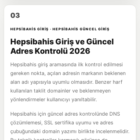
03
HEPSIBAHIS GIRIŞ · HEPSIBAHIS GÜNCEL GIRIŞ
Hepsibahis Giriş ve Güncel
Adres Kontrolü 2026
Hepsibahis giriş aramasında ilk kontrol edilmesi
gereken nokta, açılan adresin markanın beklenen
alan adı yapısıyla uyumlu olmasıdır. Benzer harf
kullanılan taklit domainler ve beklenmeyen
yönlendirmeler kullanıcıyı yanıltabilir.
Hepsibahis için güncel adres kontrolünde DNS
çözümlemesi, SSL sertifika uyumu ve adres
çubuğundaki domain yazımı birlikte incelenmelidir.