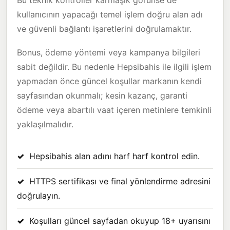
Bu teknik kontroller karmaşık görünse de
kullanıcının yapacağı temel işlem doğru alan adı
ve güvenli bağlantı işaretlerini doğrulamaktır.
Bonus, ödeme yöntemi veya kampanya bilgileri
sabit değildir. Bu nedenle Hepsibahis ile ilgili işlem
yapmadan önce güncel koşullar markanın kendi
sayfasından okunmalı; kesin kazanç, garanti
ödeme veya abartılı vaat içeren metinlere temkinli
yaklaşılmalıdır.
Hepsibahis alan adını harf harf kontrol edin.
HTTPS sertifikası ve final yönlendirme adresini
doğrulayın.
Koşulları güncel sayfadan okuyup 18+ uyarısını