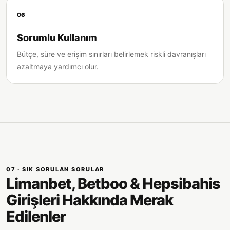
06
Sorumlu Kullanım
Bütçe, süre ve erişim sınırları belirlemek riskli davranışları
azaltmaya yardımcı olur.
07 · SIK SORULAN SORULAR
Limanbet, Betboo & Hepsibahis
Girişleri Hakkında Merak
Edilenler