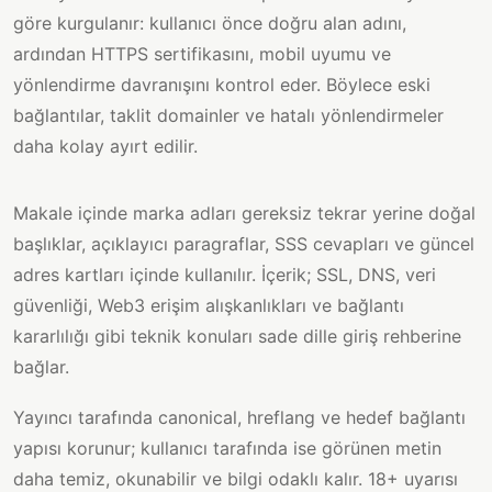
göre kurgulanır: kullanıcı önce doğru alan adını,
ardından HTTPS sertifikasını, mobil uyumu ve
yönlendirme davranışını kontrol eder. Böylece eski
bağlantılar, taklit domainler ve hatalı yönlendirmeler
daha kolay ayırt edilir.
Makale içinde marka adları gereksiz tekrar yerine doğal
başlıklar, açıklayıcı paragraflar, SSS cevapları ve güncel
adres kartları içinde kullanılır. İçerik; SSL, DNS, veri
güvenliği, Web3 erişim alışkanlıkları ve bağlantı
kararlılığı gibi teknik konuları sade dille giriş rehberine
bağlar.
Yayıncı tarafında canonical, hreflang ve hedef bağlantı
yapısı korunur; kullanıcı tarafında ise görünen metin
daha temiz, okunabilir ve bilgi odaklı kalır. 18+ uyarısı