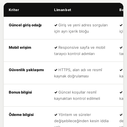
Kriter
Limanbet
Bet
Güncel giriş odağı
✓
Giriş ve yeni adres sorguları
✓
Gi
için ayrı içerik bloğu
için
Mobil erişim
✓
Responsive sayfa ve mobil
✓
Re
tarayıcı kontrol adımları
tara
Güvenlik yaklaşımı
✓
HTTPS, alan adı ve resmî
✓
HT
kaynak doğrulaması
kay
Bonus bilgisi
✓
Güncel koşullar resmî
✓
Gü
kaynaktan kontrol edilmeli
kayn
Ödeme bilgisi
✓
Yöntem ve süreler
✓
Yö
değişebileceğinden kesin iddia
deği