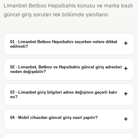
Limanbet Betboo Hepsibahis konusu ve marka bazlı
güncel giriş soruları tek bölümde yanıtlanır.
01 · Limanbet Betboo Hepsibahis seçerken nelere dikkat
+
edilmeli?
Güncel alan adı, bağlantı güvenliği, açık kullanım
02 · Limanbet, Betboo ve Hepsibahis güncel giriş adresleri
+
neden değişebilir?
koşulları, destek kanalları ve ödeme kuralları
birlikte değerlendirilmelidir. Tek bir işarete
Alan adı ve erişim koşulları zaman içinde
dayanmak yerine bilgiler resmî kaynaklardan
03 · Limanbet giriş bilgileri adres değişince geçerli kalır
+
mı?
değişebilir. Bu nedenle eski bağlantılara güvenmek
doğrulanmalıdır.
yerine güncel adresi doğrulamak, HTTPS
Alan adı değişikliği çoğu durumda kullanıcı
sertifikasını kontrol etmek ve kaynağı teyit etmek
04 · Mobil cihazdan güncel giriş nasıl yapılır?
+
hesabını değiştirmez; ancak giriş yapmadan önce
gerekir.
doğru ve resmî bağlantıda olduğunuzu kontrol