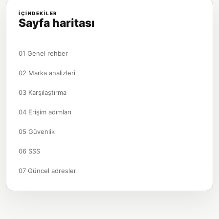
İÇİNDEKİLER
Sayfa haritası
01 Genel rehber
02 Marka analizleri
03 Karşılaştırma
04 Erişim adımları
05 Güvenlik
06 SSS
07 Güncel adresler