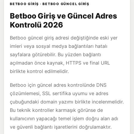
BETBOO GIRIŞ · BETBOO GÜNCEL GIRIŞ
Betboo Giriş ve Güncel Adres
Kontrolü 2026
Betboo güncel giriş adresi değiştiğinde eski yer
imleri veya sosyal medya bağlantıları hatalı
sayfalara götürebilir. Bu yüzden bağlantı
açılmadan önce kaynak, HTTPS ve final URL
birlikte kontrol edilmelidir.
Betboo için güncel adres kontrolünde DNS
çözümlemesi, SSL sertifika uyumu ve adres
çubuğundaki domain yazımı birlikte incelenmelidir.
Bu teknik kontroller karmaşık görünse de
kullanıcının yapacağı temel işlem doğru alan adı
ve güvenli bağlantı işaretlerini doğrulamaktır.