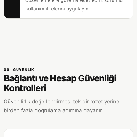
düzenlemelere göre hareket edin; sorumlu
kullanım ilkelerini uygulayın.
06 · GÜVENLİK
Bağlantı ve Hesap Güvenliği
Kontrolleri
Güvenilirlik değerlendirmesi tek bir rozet yerine
birden fazla doğrulama adımına dayanır.