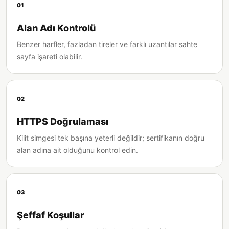
01
Alan Adı Kontrolü
Benzer harfler, fazladan tireler ve farklı uzantılar sahte
sayfa işareti olabilir.
02
HTTPS Doğrulaması
Kilit simgesi tek başına yeterli değildir; sertifikanın doğru
alan adına ait olduğunu kontrol edin.
03
Şeffaf Koşullar